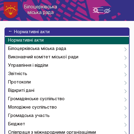
Білоцерківська
Toggle
міська рада
navigation
→
Нормативні акти
Нормативні акти
Білоцерківська міська рада
Виконавчий комітет міської ради
Управління і відділи
Звітність
Протоколи
Відкриті дані
Громадянське суспільство
Молодіжне суспільство
Громадська участь
Бюджет
Співпраця з міжнародними організаціями