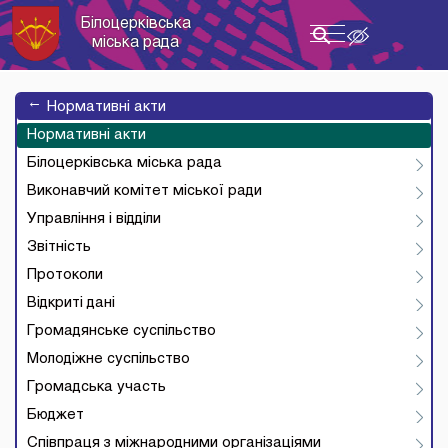
Білоцерківська
Toggle
міська рада
navigation
→
Нормативні акти
Нормативні акти
Білоцерківська міська рада
Виконавчий комітет міської ради
Управління і відділи
Звітність
Протоколи
Відкриті дані
Громадянське суспільство
Молодіжне суспільство
Громадська участь
Бюджет
Співпраця з міжнародними організаціями