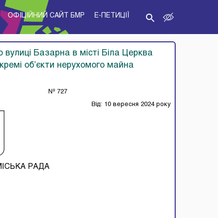
ОФІЦІЙНИЙ САЙТ БМР
E-ПЕТИЦІЇ
о вулиці Базарна в місті Біла Церква
 окремі об’єкти нерухомого майна
№ 727
Від: 10 вересня 2024 року
МІСЬКА РАДА