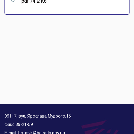
pdf 74.2 Кб
09117, вул. Ярослава Мудрого,15
факс 39-21-59
E-mail: bc_mvk@bc-rada.gov.ua