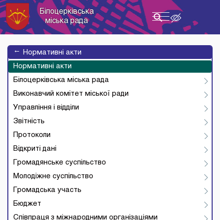
Білоцерківська
Toggle
міська рада
navigation
→
Нормативні акти
Нормативні акти
Білоцерківська міська рада
Виконавчий комітет міської ради
Управління і відділи
Звітність
Протоколи
Відкриті дані
Громадянське суспільство
Молодіжне суспільство
Громадська участь
Бюджет
Співпраця з міжнародними організаціями