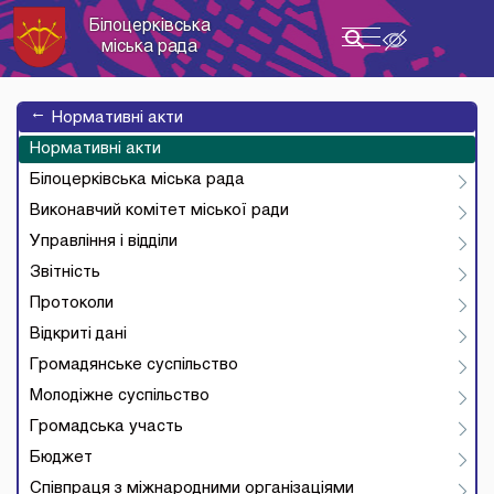
Білоцерківська
Toggle
міська рада
navigation
→
Нормативні акти
Нормативні акти
Білоцерківська міська рада
Виконавчий комітет міської ради
Управління і відділи
Звітність
Протоколи
Відкриті дані
Громадянське суспільство
Молодіжне суспільство
Громадська участь
Бюджет
Співпраця з міжнародними організаціями