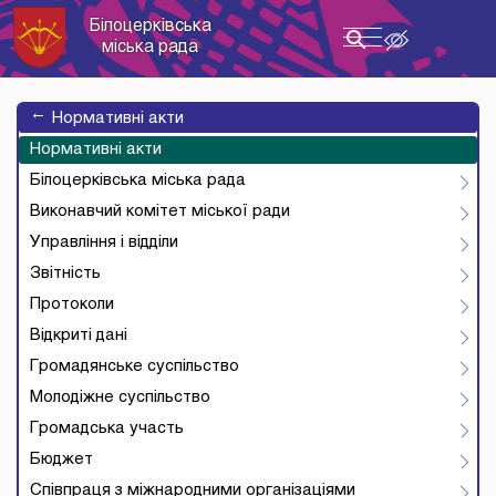
Білоцерківська
Toggle
міська рада
navigation
→
Нормативні акти
Нормативні акти
Білоцерківська міська рада
Виконавчий комітет міської ради
Управління і відділи
Звітність
Протоколи
Відкриті дані
Громадянське суспільство
Молодіжне суспільство
Громадська участь
Бюджет
Співпраця з міжнародними організаціями