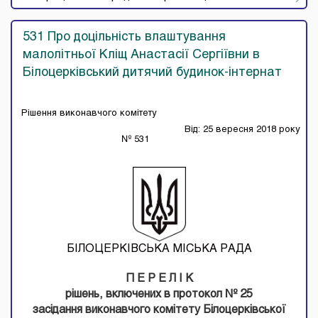
531 Про доцільність влаштування
малолітньої Кліщ Анастасії Сергіївни в
Білоцерківський дитячий будинок-інтернат
Рішення виконавчого комітету
Від: 25 вересня 2018 року
№ 531
БІЛОЦЕРКІВСЬКА МІСЬКА РАДА
П Е Р Е Л I К
piшень, включених в протокол № 25
засідання виконавчого комітету Білоцерківської