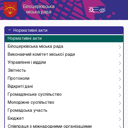
Білоцерківська
Toggle
міська рада
navigation
→
Нормативні акти
Нормативні акти
Білоцерківська міська рада
Виконавчий комітет міської ради
Управління і відділи
Звітність
Протоколи
Відкриті дані
Громадянське суспільство
Молодіжне суспільство
Громадська участь
Бюджет
Співпраця з міжнародними організаціями