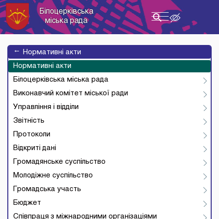
Білоцерківська
Toggle
міська рада
navigation
→
Нормативні акти
Нормативні акти
Білоцерківська міська рада
Виконавчий комітет міської ради
Управління і відділи
Звітність
Протоколи
Відкриті дані
Громадянське суспільство
Молодіжне суспільство
Громадська участь
Бюджет
Співпраця з міжнародними організаціями