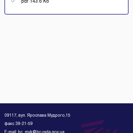
pdf 143.6 Кб
09117, вул. Ярослава Мудрого,15
факс 39-21-59
E-mail: bc_mvk@bc-rada.gov.ua