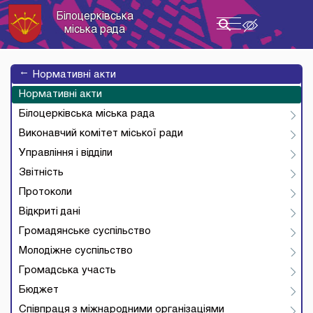
Білоцерківська
Toggle
міська рада
navigation
→
Нормативні акти
Нормативні акти
Білоцерківська міська рада
Виконавчий комітет міської ради
Управління і відділи
Звітність
Протоколи
Відкриті дані
Громадянське суспільство
Молодіжне суспільство
Громадська участь
Бюджет
Співпраця з міжнародними організаціями