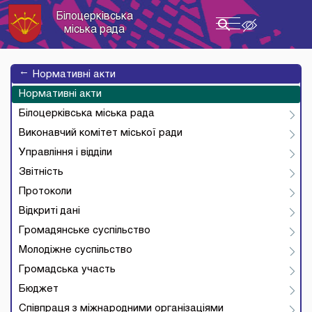
Білоцерківська
Toggle
міська рада
navigation
→
Нормативні акти
Нормативні акти
Білоцерківська міська рада
Виконавчий комітет міської ради
Управління і відділи
Звітність
Протоколи
Відкриті дані
Громадянське суспільство
Молодіжне суспільство
Громадська участь
Бюджет
Співпраця з міжнародними організаціями