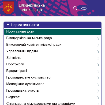
Білоцерківська
Toggle
міська рада
navigation
→
Нормативні акти
Нормативні акти
Білоцерківська міська рада
Виконавчий комітет міської ради
Управління і відділи
Звітність
Протоколи
Відкриті дані
Громадянське суспільство
Молодіжне суспільство
Громадська участь
Бюджет
Співпраця з міжнародними організаціями