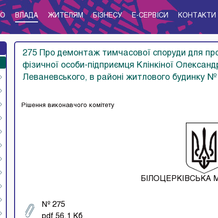
ТО
ВЛАДА
ЖИТЕЛЯМ
БІЗНЕСУ
E-CЕРВІСИ
КОНТАКТИ
275 Про демонтаж тимчасової споруди для про
фізичної особи-підприємця Клінкіної Олександр
Леваневського, в районі житлового будинку №
Рішення виконавчого комітету
БІЛОЦЕРКІВСЬКА 
№ 275
pdf 56.1 Кб