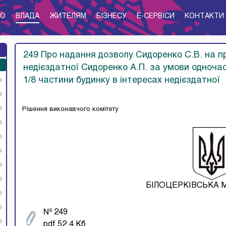
ТО
ВЛАДА
ЖИТЕЛЯМ
БІЗНЕСУ
E-CЕРВІСИ
КОНТАКТИ
249 Про надання дозволу Сидоренко С.В. на пр
недієздатної Сидоренко А.П. за умови одноч
1/8 частини будинку в інтересах недієздатної
Рішення виконавчого комітету
БІЛОЦЕРКІВСЬКА 
№ 249
pdf 52.4 Кб