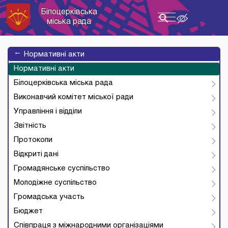
Білоцерківська
Toggle
міська рада
navigation
→
Нормативні акти
Нормативні акти
Білоцерківська міська рада
Виконавчий комітет міської ради
Управління і відділи
Звітність
Протоколи
Відкриті дані
Громадянське суспільство
Молодіжне суспільство
Громадська участь
Бюджет
Співпраця з міжнародними організаціями