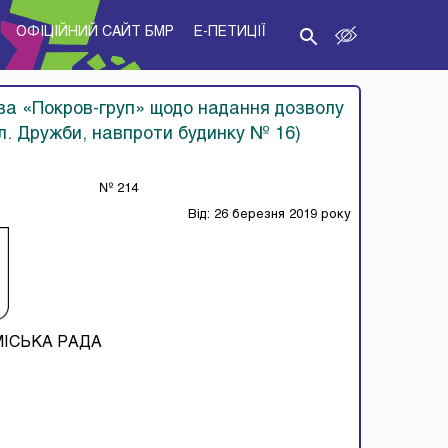
ОФІЦІЙНИЙ САЙТ БМР
E-ПЕТИЦІЇ
ва «Покров-груп» щодо надання дозволу
л. Дружби, навпроти будинку № 16)
№ 214
Від: 26 березня 2019 року
МІСЬКА РАДА