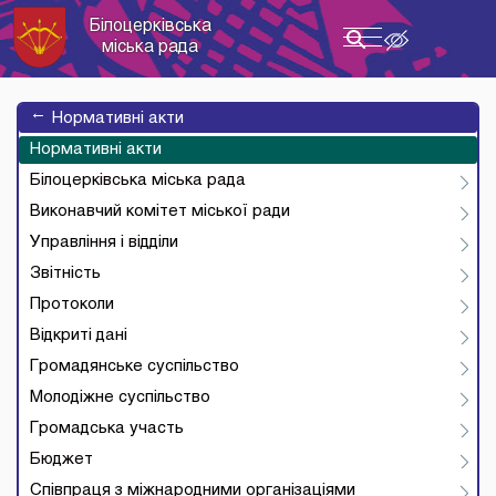
Білоцерківська
Toggle
міська рада
navigation
→
Нормативні акти
Нормативні акти
Білоцерківська міська рада
Виконавчий комітет міської ради
Управління і відділи
Звітність
Протоколи
Відкриті дані
Громадянське суспільство
Молодіжне суспільство
Громадська участь
Бюджет
Співпраця з міжнародними організаціями