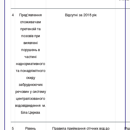
4
Пред'явлення
Відсутні за 2018 рік
споживачам
претензій та
позовів при
виявлені
порушень в
частині
наднормативного
та понадлімітного
скиду
забруднюючих
речовин у систему
централізованого
водовідведення м.
Біла Церква
5
Рівень
Правила приймання стічних вод до
Рі