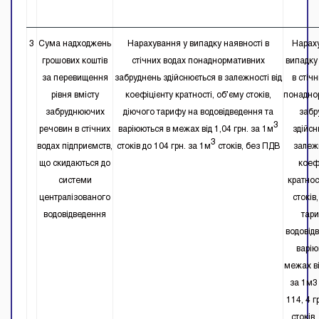
3
Сума надходжень
Нарахування у випадку наявності в
Нарах
грошових коштів
стічних водах понаднормативних
випадку
за перевищення
забруднень здійснюється в залежності від
в стіч
рівня вмісту
коефіцієнту кратності, об’єму стоків,
понадно
забруднюючих
діючого тарифу на водовідведення та
забр
3
речовин в стічних
варіюються в межах від 1,04 грн. за 1м
здійсн
3
водах підприємств,
стоків до 104 грн. за 1м
стоків, без ПДВ
залежн
що скидаються до
коеф
системи
кратнос
централізованого
стоків
водовідведення
тар
водовід
варію
межах ві
за 1м3 
114, 4 г
стоків