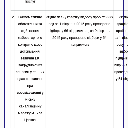
послуг
2
Систематичне
Згідно плану графіку відбору проб стічних
Згідн
обстеження та
вод за 1 півріччя 2018 року проведено
графік
здійснення
відбори у 66 підприємств, за 2 півріччя
проб ст
лабораторного
2018 року проведено відбори у 64
за 1 пів
контролю щодо
підприємств
року п
дотримання
відбо
величин ДК
підприє
забруднюючих
півріччя
речовин у стічних
проведе
водах споживачів
у 84 пі
при
водовідведенні у
міську
каналізаційну
мережу м. Біла
Церква