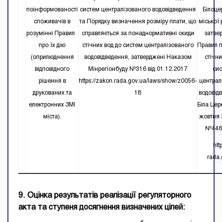
поінформованості
систем централізованого водовідведення
Білоце
споживачів в
та Порядку визначення розміру плати, що
міської
розумінні Правил
справляється за понаднормативні скиди
затве
про їх дію
стічних вод до систем централізованого
Правил 
(оприлюднення
водовідведення, затверджені Наказом
стічни
відповідного
Мінрегіонбуду №316 від 01.12.2017
си
рішення в
https://zakon.rada.gov.ua/laws/show/z0056-
централ
друкованих та
18
водовід
електронних ЗМІ
Біла Цер
міста).
жовтня 
№4465
http
rada.
9. Оцінка результатів реалізації регуляторного
акта та ступеня досягнення визначених цілей: