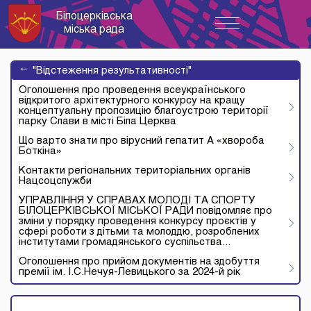
Білоцерківська
Toggle
міська рада
navigation
→
"Відстеження результативності"
Оголошення про проведення всеукраїнського
відкритого архітектурного конкурсу на кращу
концептуальну пропозицію благоустрою території
парку Слави в місті Біла Церква
Що варто знати про вірусний гепатит А «хвороба
Боткіна»
Контакти регіональних територіальних органів
Нацсоцслужби
УПРАВЛІННЯ У СПРАВАХ МОЛОДІ ТА СПОРТУ
БІЛОЦЕРКІВСЬКОЇ МІСЬКОЇ РАДИ повідомляє про
зміни у порядку проведення конкурсу проєктів у
сфері роботи з дітьми та молоддю, розроблених
інститутами громадянського суспільства...
Оголошення про прийом документів на здобуття
премії ім. І.С.Нечуя-Левицького за 2024-й рік