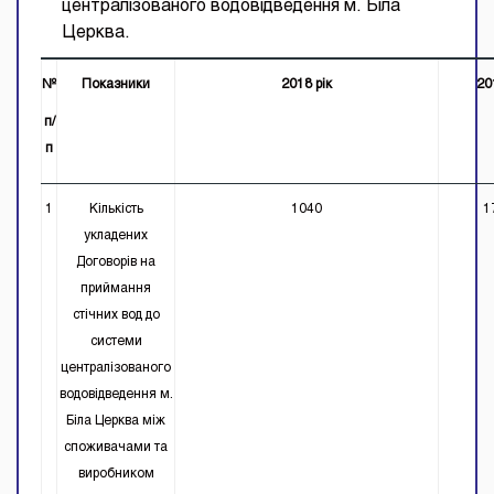
централізованого водовідведення м. Біла
Церква.
№
Показники
2018 рік
201
п/
п
1
Кількість
1040
1
укладених
Договорів на
приймання
стічних вод до
системи
централізованого
водовідведення м.
Біла Церква між
споживачами та
виробником