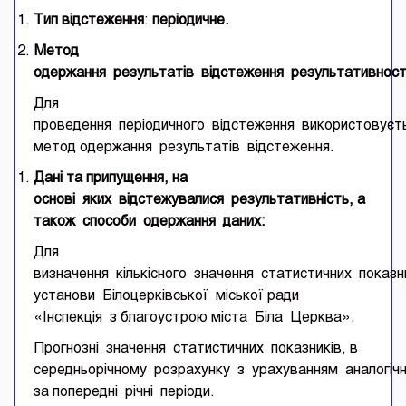
Тип
відстеження
:
періодичне.
Метод
одержання
результатів
в
ідстеження
результативност
Для
проведення періодичного відстеження використовуєт
метод одержання результатів відстеження.
Дан
і
та
припущення
, на
основі
яких
відстежувалися
результативність
, а
також
способи
одержання
даних
:
Для
визначення кількісного значення статистичних показн
установи Білоцерківської міської ради
«Інспекція з благоустрою міста Біла Церква».
Прогнозні значення статистичних показників, в
середньорічному розрахунку з урахуванням аналогічн
за попередні річні періоди.