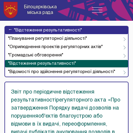
Білоцерківська
Toggle
міська рада
navigation
→
"Відстеження результативності"
"Планування регуляторної діяльності"
"Оприлюднення проектів регуляторних актів"
"Громадські обговорення"
"Відстеження результативності"
"Відомості про здійснення регуляторної діяльності"
Звіт про періодичне відстеження
результативностірегуляторного акта «Про
затвердження Порядку видачі дозволів на
порушенняоб'єктів благоустрою або
відмови в їх видачі, переоформлення,
видачі дублікатів,анулювання дозволів в