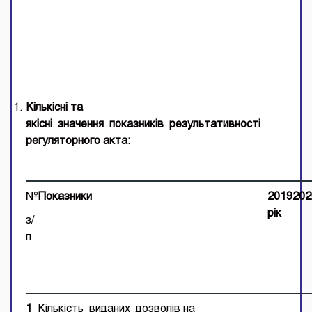
Кількісні
та
якісні
значення
показників
результативності
регуляторного акт
а
:
№
Показники
2019
20
2
р
ік
з/
п
1
Кількість виданих дозволів на