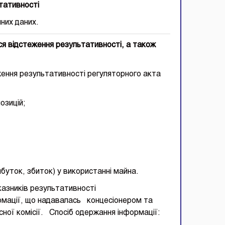
тативності
них даних.
ся відстеження результативності, а також
 результативності регуляторного акта
озицій;
ибуток, збиток) у використанні майна.
оказників результативності
ормації, що надавалась концесіонером та
сної комісії. Спосіб одержання інформації: