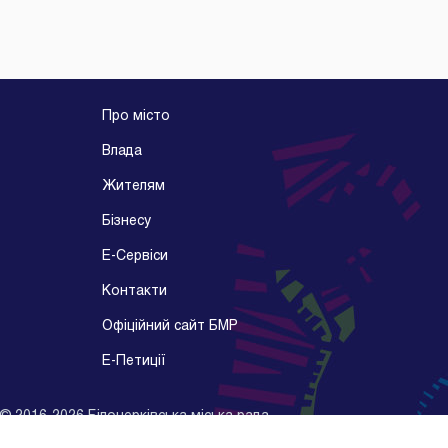
Про місто
Влада
Жителям
Бізнесу
E-Cервіси
Контакти
Офіційний сайт БМР
E-Петиції
©
2016-2026
Білоцерківська міська рада
Розробник -
Kitsoft