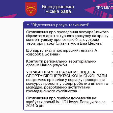
Білоцерківська
ПРО МІС
міська рада
→
"Відстеження результативності"
Оголошення про проведення всеукраїнського
відкритого архітектурного конкурсу на кращу
концептуальну пропозицію благоустрою
території парку Слави в місті Біла Церква
Що варто знати про вірусний гепатит А
«хвороба Боткіна»
Контакти регіональних територіальних
органів Нацсоцслужби
УПРАВЛІННЯ У СПРАВАХ МОЛОДІ ТА
СПОРТУ БІЛОЦЕРКІВСЬКОЇ МІСЬКОЇ РАДИ
повідомляє про зміни у порядку проведення
конкурсу проєктів у сфері роботи з дітьми та
молоддю, розроблених інститутами
громадянського суспільства...
Оголошення про прийом документів на
здобуття премії ім. І.С.Нечуя-Левицького за
2024-й рік