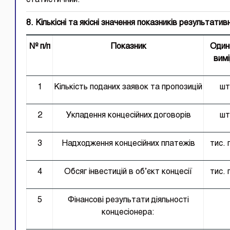
статистичний.
8. Кількісні та якісні значення показників результатив
№ п/п
Показник
Один
вимі
1
Кількість поданих заявок та пропозицій
шт
2
Укладення концесійних договорів
шт
3
Надходження концесійних платежів
тис. 
4
Обсяг інвестицій в об’єкт концесії
тис. 
5
Фінансові результати діяльності
концесіонера: