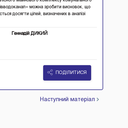
ілісного майнового комплексу комунального
ківводоканал» можна зробити висновок, що
ься досягти цілей, визначених в аналізі
еннадій ДИКИЙ
ПОДІЛИТИСЯ
Наступний матеріал