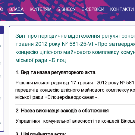
ТО
ВЛАДА
ЖИТЕЛЯМ
БІЗНЕСУ
E-CЕРВІСИ
КОНТАКТИ
Звіт про періодичне відстеження регуляторног
травня 2012 року № 581-25-VІ «Про затвердж
концесію цілісного майнового комплексу кому
міської ради «Білоц
1. Вид та назва регуляторного акта
Рішення міської ради від 17 травня 2012 року № 58
передачі в концесію цілісного майнового комплексу к
міської ради «Білоцерківводоканал».
2. Назва виконавця заходів з обстеження
Управління комунальної власності та концесії Білоце