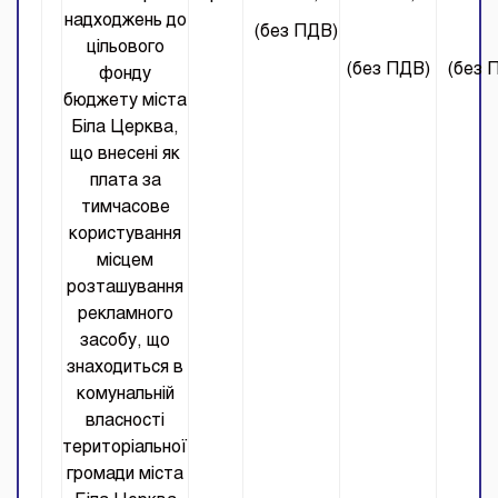
надходжень до
(без ПДВ)
цільового
(без ПДВ)
(без 
фонду
бюджету міста
Біла Церква,
що внесені як
плата за
тимчасове
користування
місцем
розташування
рекламного
засобу, що
знаходиться в
комунальній
власності
територіальної
громади міста