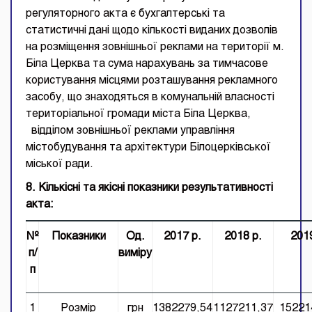
регуляторного акта є бухгалтерські та
статистичні дані щодо кількості виданих дозволів
на розміщення зовнішньої реклами на території м.
Біла Церква та сума нарахувань за тимчасове
користування місцями розташування рекламного
засобу, що знаходяться в комунальній власності
територіальної громади міста Біла Церква,
відділом зовнішньої реклами управління
містобудування та архітектури Білоцерківської
міської ради.
8. Кількісні та якісні показники результативності
акта:
№
Показники
Од.
2017 р.
2018 р.
2019
п/
виміру
п
1
Розмір
грн
1382279,54
1127211,37
15221