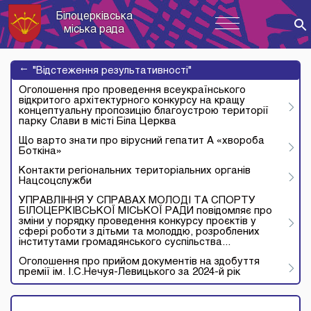
Білоцерківська
Toggle
міська рада
navigation
→
"Відстеження результативності"
Оголошення про проведення всеукраїнського
відкритого архітектурного конкурсу на кращу
концептуальну пропозицію благоустрою території
парку Слави в місті Біла Церква
Що варто знати про вірусний гепатит А «хвороба
Боткіна»
Контакти регіональних територіальних органів
Нацсоцслужби
УПРАВЛІННЯ У СПРАВАХ МОЛОДІ ТА СПОРТУ
БІЛОЦЕРКІВСЬКОЇ МІСЬКОЇ РАДИ повідомляє про
зміни у порядку проведення конкурсу проєктів у
сфері роботи з дітьми та молоддю, розроблених
інститутами громадянського суспільства...
Оголошення про прийом документів на здобуття
премії ім. І.С.Нечуя-Левицького за 2024-й рік