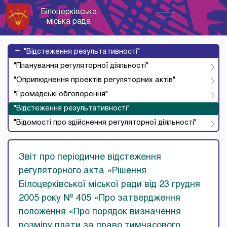
Білоцерківська
Toggle
міська рада
navigation
→
"Відстеження результативності"
"Планування регуляторної діяльності"
"Оприлюднення проектів регуляторних актів"
"Громадські обговорення"
"Відстеження результативності"
"Відомості про здійснення регуляторної діяльності"
Звіт про періодичне відстеження
регуляторного акта «Рішення
Білоцерківської міської ради від 23 грудня
2005 року № 405 «Про затвердження
положення «Про порядок визначення
розміру плати за право тимчасового