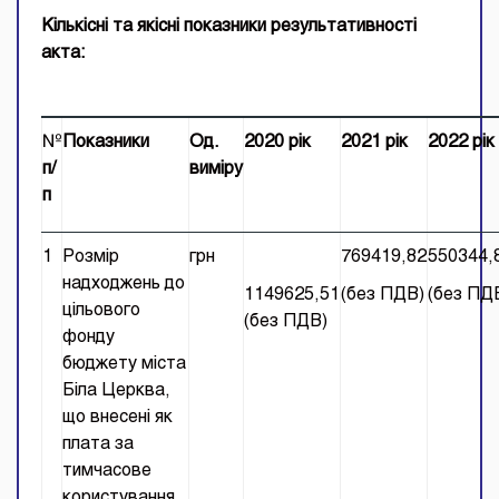
Кількісні та якісні показники результативності
акта:
№
Показники
Од.
2020 рік
2021 рік
2022 рік
п/
виміру
п
1
Розмір
грн
769419,82
550344,
надходжень до
1149625,51
(без ПДВ)
(без ПД
цільового
(без ПДВ)
фонду
бюджету міста
Біла Церква,
що внесені як
плата за
тимчасове
користування