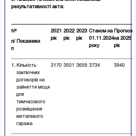
результативності акта:
№
2021
2022
2023
Станом на
Прогноз
рік
рік
рік
01.11.2024
на 2025
п/
Показники
року
рік
п
1
.
Кількість
3170
3501
3659
3734
3940
заключних
договорів на
зайняття місця
для
тимчасового
розміщення
металевого
гаража