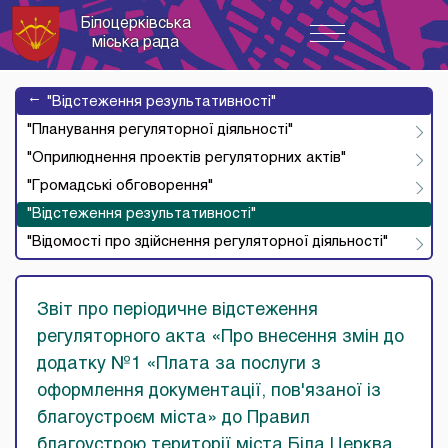
Білоцерківська
Toggle
міська рада
navigation
→
"Відстеження результативності"
"Планування регуляторної діяльності"
"Оприлюднення проектів регуляторних актів"
"Громадські обговорення"
"Відстеження результативності"
"Відомості про здійснення регуляторної діяльності"
Звіт про періодичне відстеження
регуляторного акта «Про внесення змін до
додатку №1 «Плата за послуги з
оформлення документації, пов'язаної із
благоустроєм міста» до Правил
благоустрою території міста Біла Церква,