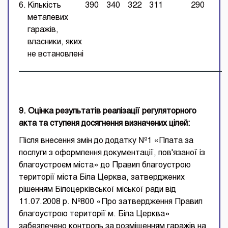
6.
Кількість
390
340
322
311
290
металевих
гаражів,
власники, яких
не встановлені
9. Оцінка результатів реалізації регуляторного
акта та ступеня досягнення визначених цілей:
Після внесення змін до додатку №1 «Плата за
послуги з оформлення документації, пов'язаної із
благоустроєм міста» до Правил благоустрою
території міста Біла Церква, затверджених
рішенням Білоцерківської міської ради від
11.07.2008 р. №800 «Про затвердження Правил
благоустрою території м. Біла Церква»
забезпечено контроль за розміщенням гаражів на