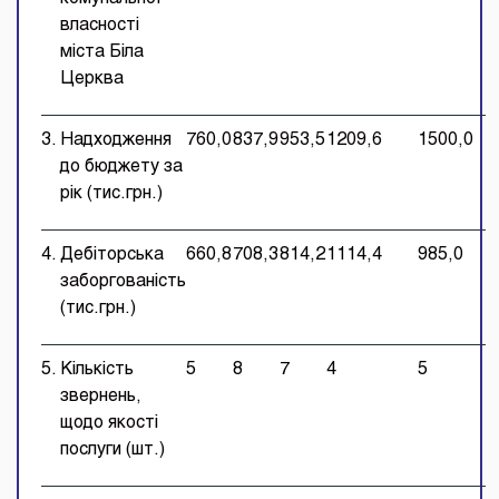
власності
міста Біла
Церква
3.
Надходження
760,0
837,9
953,5
1209,6
1500,0
до бюджету за
рік (тис.грн.)
4.
Дебіторська
660,8
708,3
814,2
1114,4
985,0
заборгованість
(тис.грн.)
5.
Кількість
5
8
7
4
5
звернень,
щодо якості
послуги (шт.)