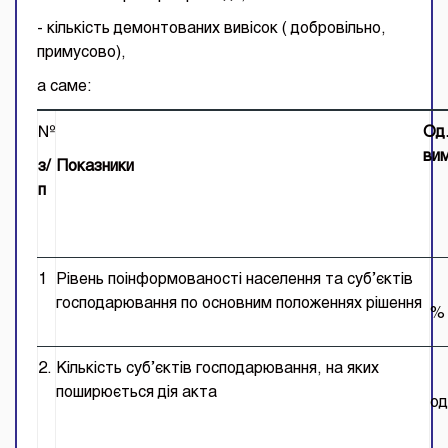
- кількість демонтованих вивісок ( добровільно,
примусово),
а саме:
№
Од
вим
з/
Показники
п
1
Рівень поінформованості населення та суб’єктів
господарювання по основним положеннях рішення
%
2.
Кількість суб’єктів господарювання, на яких
поширюється дія акта
од