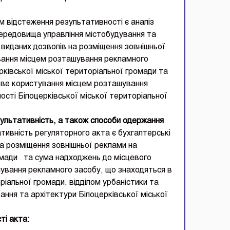
 відстеження результативності є аналіз
 середовища управління містобудування та
і виданих дозволів на розміщення зовнішньої
вання місцем розташування рекламного
рківської міської територіальної громади та
ове користування місцем розташування
ості Білоцерківської міської територіальної
зультативність, а також способи одержання
ативність регуляторного акта є бухгалтерські
на розміщення зовнішньої реклами на
ромади та сума надходжень до місцевого
ування рекламного засобу, що знаходяться в
ріальної громади, відділом урбаністики та
ання та архітектури Білоцерківської міської
ті акта: