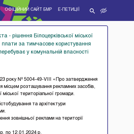
ОФІЦІЙНИЙ САЙТ БМР
E-ПЕТИЦІЇ
та - рішення Білоцерківської міської
 плати за тимчасове користування
перебуває у комунальній власності
2023 року № 5004-49-VIII «Про затвердження
я місцем розташування рекламних засобів,
ї міської територіальної громади.
істобудування та архітектури
ми.
ння зовнішньої реклами на території
р. по 12.01.2024 р.