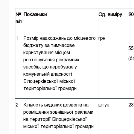
№
Показники
Од. виміру
20
п/п
1
Розмір надходжень до місцевого
грн
бюджету за тимчасове
55
користування місцем
(б
розташування рекламних
засобів, що перебуває у
комунальній власності
Білоцерківської міської
територіальної громади
2
Кількість виданих дозволів на
штук
23
розміщення зовнішньої реклами
на території Білоцерківської
міської територіальної громади