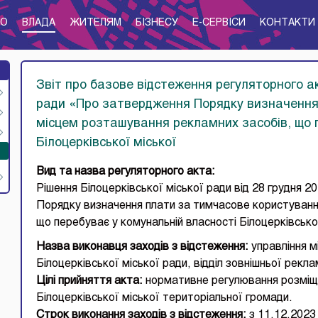
ТО
ВЛАДА
ЖИТЕЛЯМ
БІЗНЕСУ
E-CЕРВІСИ
КОНТАКТИ
Звіт про базове відстеження регуляторного ак
ради «Про затвердження Порядку визначення
місцем розташування рекламних засобів, що 
Білоцерківської міської
Вид та назва регуляторного акта:
Рішення Білоцерківської міської ради від 28 грудня 
Порядку визначення плати за тимчасове користуванн
що перебуває у комунальній власності Білоцерківсько
Назва виконавця заходів з відстеження:
управління м
Білоцерківської міської ради, відділ зовнішньої рекла
Цілі прийняття акта:
нормативне регулювання розміще
Білоцерківської міської територіальної громади.
Строк виконання заходів з відстеження:
з 11.12.2023 