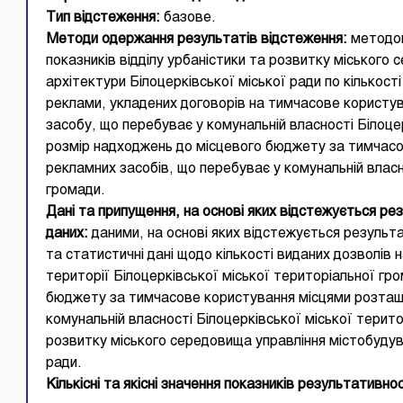
Тип відстеження:
базове.
Методи одержання результатів відстеження:
методом
показників відділу урбаністики та розвитку міського
архітектури Білоцерківської міської ради по кількост
реклами, укладених договорів на тимчасове користу
засобу, що перебуває у комунальній власності Білоце
розмір надходжень до місцевого бюджету за тимчас
рекламних засобів, що перебуває у комунальній власн
громади.
Дані та припущення, на основі яких відстежується ре
даних:
даними, на основі яких відстежується результ
та статистичні дані щодо кількості виданих дозволів 
території Білоцерківської міської територіальної г
бюджету за тимчасове користування місцями розташ
комунальній власності Білоцерківської міської терито
розвитку міського середовища управління містобудув
ради.
Кількісні та якісні значення показників результативнос