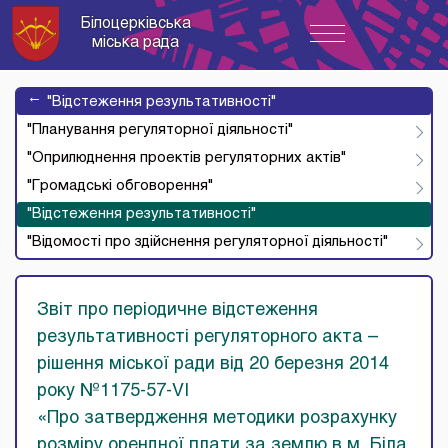
Білоцерківська
Toggle
міська рада
navigation
→
"Відстеження результативності"
"Планування регуляторної діяльності"
"Оприлюднення проектів регуляторних актів"
"Громадські обговорення"
"Відстеження результативності"
"Відомості про здійснення регуляторної діяльності"
Звіт про періодичне відстеження
результативності регуляторного акта –
рішення міської ради від 20 березня 2014
року №1175-57-VI
«Про затвердження методики розрахунку
розміру орендної плати за землю в м. Біла