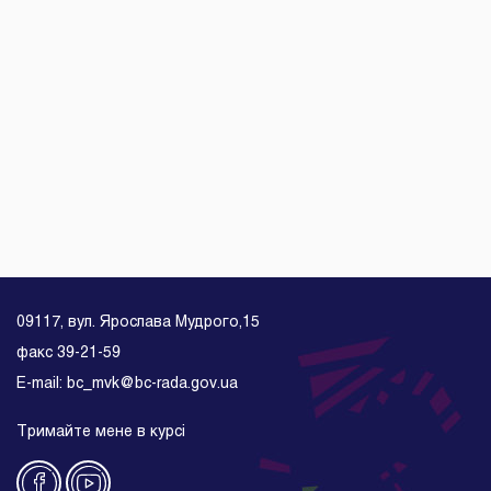
09117, вул. Ярослава Мудрого,15
факс 39-21-59
E-mail: bc_mvk@bc-rada.gov.ua
Тримайте мене в курсі