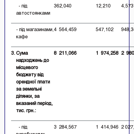
- під
362,040
12,210
4,573
автостоянками
- під магазинами,
4 564,459
547,102
948,3
кафе
3.
Сума
8 211,066
1 974,258
2 980
надходжень до
місцевого
бюджету від
орендної плати
за земельні
ділянки
, за
вказаний період,
тис. грн.:
- під
3 284,567
1 414,946
2 027