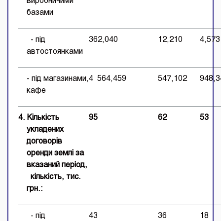
виробничими
базами
- під
362,040
12,210
4,573
автостоянками
- під магазинами,
4 564,459
547,102
948,3
кафе
4.
Кількість
95
62
53
укладених
договорів
оренди землі за
вказаний період,
кількість,
тис.
грн.:
- під
43
36
18