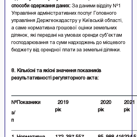
способи одержання даних:
За даними відділу №1
Управління адміністративних послуг Головного
управління Держгеокадастру у Київській області,
а саме нормативна грошової оцінки земельних
ділянок, які передані на умовах оренди суб’єктам
господарювання та суми надходжень до місцевого
бюджету від орендної плати за земельні ділянки.
8. Кількісні та якісні значення показників
результативності регуляторного акта:
№
Показники
201
9
20
20
20
21
рік
рік
з
/
п