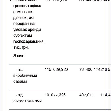
1.
Нормативн
а
172 397,557
85 988,416
234 5
грошова оцінка
земельних
ділянок,
які
передан
і
на
умовах оренди
суб’єктам
господарювання,
тис. грн.
З них:
- під
115 029,920
73 400,174
216 5
виробничими
базами
- під
10 077,325
407,011
114,4
автостоянками