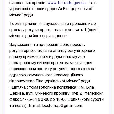
виконавчих органів:
www.bc-rada.gov.ua
та в
управлінні охорони здоров’я Білоцерківської
міської ради.
Термін прийняття зауважень та пропозицій до
проєкту регуляторного акта становить 1 (один)
місяць з дня його оприлюднення.
Зауваження та пропозиції щодо проєкту
регуляторного акта та аналізу регуляторного
впливу приймаються в друкованому або
електронному вигляді протягом місяця з дня
оприлюднення проєкту регуляторного акта за
адресою комунального некомерційного
підприємства Білоцерківської міської ради
«Дитяча стоматологічна поліклініка»: м. Біла
Церква, вул. Січневого прориву, буд.2 телефон/
факс 34-75-64 з 9-00 до 18-00 щодня (крім суботи
та неділі). E-mail: bcstomat@gmail.com.