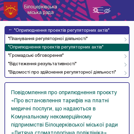
Білоцерківська
Toggle
міська рада
navigation
→
"Оприлюднення проектів регуляторних актів"
"Планування регуляторної діяльності"
"Оприлюднення проектів регуляторних актів"
"Громадські обговорення"
"Відстеження результативності"
"Відомості про здійснення регуляторної діяльності"
Повідомлення про оприлюднення проєкту
«Про встановлення тарифів на платні
медичні послуги, що надаються в
Комунальному некомерційному
підприємстві Білоцерківської міської ради
«Дитяча стоматологічна поліклініка»