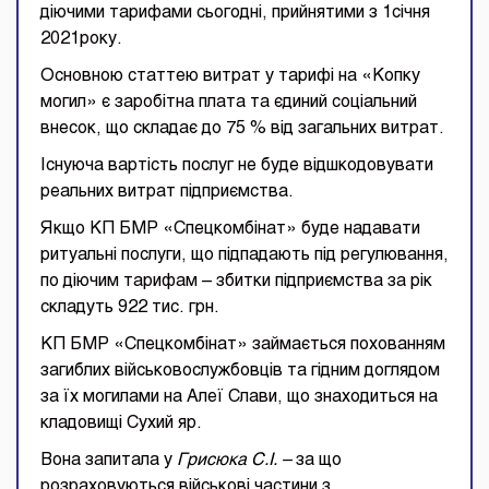
діючими тарифами сьогодні, прийнятими з 1січня
2021року.
Основною статтею витрат у тарифі на «Копку
могил» є заробітна плата та єдиний соціальний
внесок, що складає до 75 % від загальних витрат.
Існуюча вартість послуг не буде відшкодовувати
реальних витрат підприємства.
Якщо КП БМР «Спецкомбінат» буде надавати
ритуальні послуги, що підпадають під регулювання,
по діючим тарифам – збитки підприємства за рік
складуть 922 тис. грн.
КП БМР «Спецкомбінат» займається похованням
загиблих військовослужбовців та гідним доглядом
за їх могилами на Алеї Слави, що знаходиться на
кладовищі Сухий яр.
Вона запитала у
Грисюка С.І. –
за що
розраховуються військові частини з