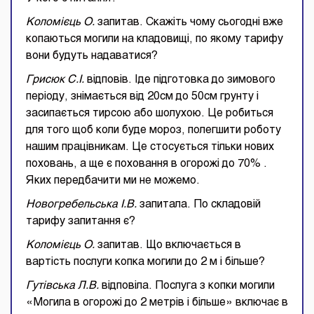
Коломієць О.
запитав. Скажіть чому сьогодні вже
копаються могили на кладовищі, по якому тарифу
вони будуть надаватися?
Грисюк С.І.
відповів. Іде підготовка до зимового
періоду, знімається від 20см до 50см грунту і
засипається тирсою або шолухою. Це робиться
для того щоб коли буде мороз, полегшити роботу
нашим працівникам. Це стосується тільки нових
поховань, а ще є поховання в огорожі до 70% .
Яких передбачити ми не можемо.
Новогребельська І.В.
запитала. По складовій
тарифу запитання є?
Коломієць О.
запитав. Що включається в
вартість послуги копка могили до 2 м і більше?
Гутівська Л.В.
відповіла. Послуга з копки могили
«Могила в огорожі до 2 метрів і більше» включає в