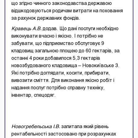
що згідно чинного законодавства державою
відшкодовуються родичам витрати на поховання
за рахунок державних фондів.
Кравець А.В.
додав. Що дані послуги необхідно
виконувати вчасно і якісно. І потрібно не
забувати, що підприємство обслуговує 9
кладовищ загальною площею до 60 гектарів, за
останні 4 роки добавилося 5,3 гектарів
новозбудованого кладовища – Новокиївське 3.
Які потрібно доглядати, косити, прибирати,
вивозити сміття. Для виконання якісно робіт і
надання послуг потрібно справну техніку,
інвентар, спецодяг.
Новогребельська І.В.
запитала який рівень
рентабельності застосовано при розрахунках