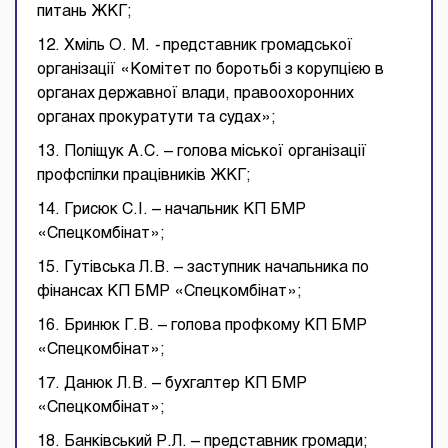
питань ЖКГ;
12. Хміль О. М.
-
представник громадської
організації «Комітет по боротьбі з корупцією в
органах державної влади, правоохоронних
органах прокуратути та судах»;
13. Поліщук А.С. – голова міської організації
профспілки працівників ЖКГ;
14. Грисюк С.І. – начальник КП БМР
«Спецкомбінат»;
15. Гутівська Л.В. – заступник начальника по
фінансах КП БМР «Спецкомбінат»;
16. Бринюк Г.В. – голова профкому КП БМР
«Спецкомбінат»;
17. Данюк Л.В. – бухгалтер КП БМР
«Спецкомбінат»;
18. Банківський Р.Л. – представник громади;