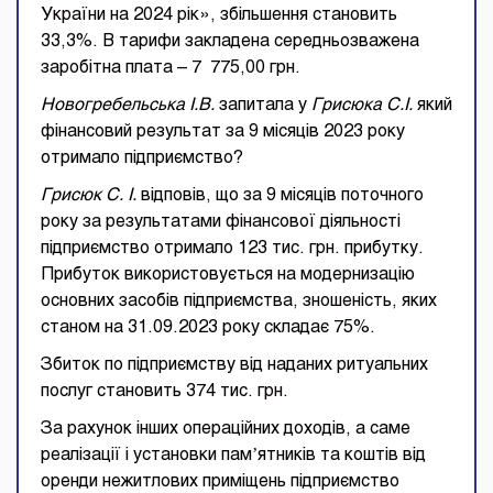
України на 2024 рік», збільшення становить
33,3%. В тарифи закладена середньозважена
заробітна плата – 7 775,00 грн.
Новогребельська І.В.
запитала у
Грисюка С.І.
який
фінансовий результат за 9 місяців 2023 року
отримало підприємство?
Грисюк С. І.
відповів, що за 9 місяців поточного
року за результатами фінансової діяльності
підприємство отримало 123 тис. грн. прибутку.
Прибуток використовується на модернизацію
основних засобів підприємства, зношеність, яких
станом на 31.09.2023 року складає 75%.
Збиток по підприємству від наданих ритуальних
послуг становить 374 тис. грн.
За рахунок інших операційних доходів, а саме
реалізації і установки памʼятників та коштів від
оренди нежитлових приміщень підприємство