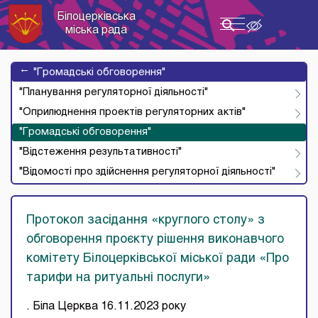
Білоцерківська
Toggle
міська рада
navigation
→
"Громадські обговорення"
"Планування регуляторної діяльності"
"Оприлюднення проектів регуляторних актів"
"Громадські обговорення"
"Відстеження результативності"
"Відомості про здійснення регуляторної діяльності"
Протокол засідання «круглого столу» з
обговорення проєкту рішення виконавчого
комітету Білоцерківської міської ради «Про
тарифи на ритуальні послуги»
. Біла Церква 16.11.2023 року