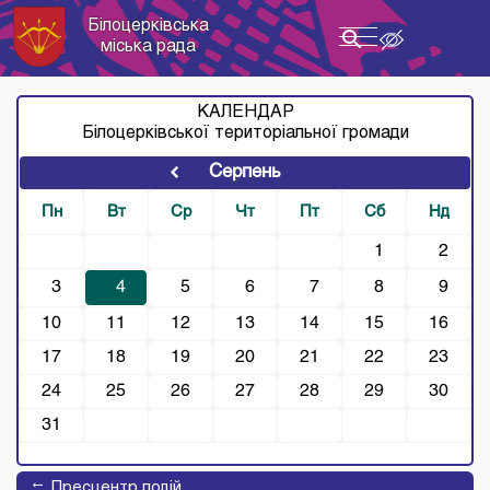
Білоцерківська
Toggle
міська рада
navigation
КАЛЕНДАР
Білоцерківської територіальної громади
→
Пресцентр подій