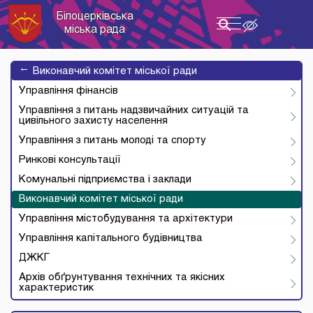
Білоцерківська
Toggle
міська рада
navigation
→
Виконавчий комітет міської ради
Управління фінансів
Управління з питань надзвичайних ситуацій та
цивільного захисту населення
Управління з питань молоді та спорту
Ринкові консультації
Комунальні підприємства і заклади
Виконавчий комітет міської ради
Управління містобудування та архітектури
Управління капітального будівництва
ДЖКГ
Архів обґрунтування технічних та якісних
характеристик