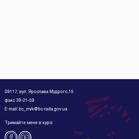
09117, вул. Ярослава Мудрого,15
факс 39-21-59
E-mail: bc_mvk@bc-rada.gov.ua
Тримайте мене в курсі