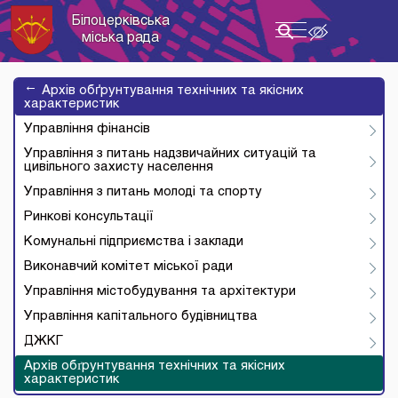
Білоцерківська
Toggle
міська рада
navigation
→
Архів обґрунтування технічних та якісних
характеристик
Управління фінансів
Управління з питань надзвичайних ситуацій та
цивільного захисту населення
Управління з питань молоді та спорту
Ринкові консультації
Комунальні підприємства і заклади
Виконавчий комітет міської ради
Управління містобудування та архітектури
Управління капітального будівництва
ДЖКГ
Архів обґрунтування технічних та якісних
характеристик