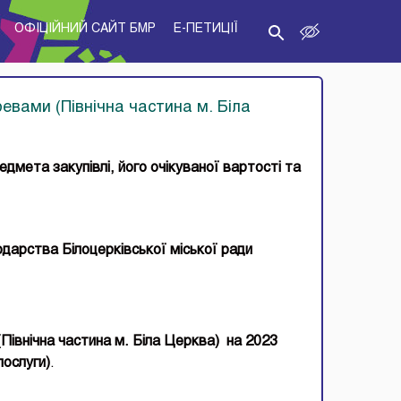
ОФІЦІЙНИЙ САЙТ БМР
E-ПЕТИЦІЇ
евами (Північна частина м. Біла
дмета закупівлі, його очікуваної вартості та
арства Білоцерківської міської ради
(
Північ
на
частина м. Біла Церква
)
на 20
2
3
послуги
)
.