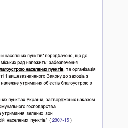
ій населених пунктів" передбачено, що до
 міських рад належить: забезпечення
благоустрою населених пунктів
, та організація
тті 1 вищезазначеного Закону до заходів з
і належне утримання об'єктів благоустрою з
ених пунктах України, затверджених наказом
комунального господарства
а утримання зелених зон
ій населених пунктів" (
2807-15
)