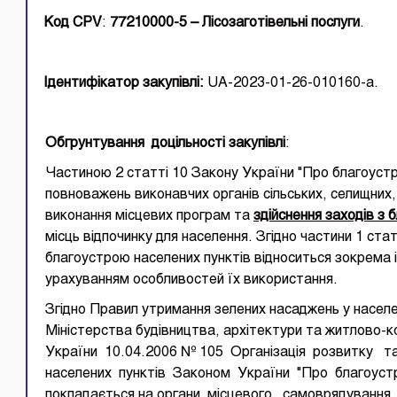
Код СР
V
:
77210000-5 – Лісозаготівельні послуги
.
І
дентифікатор закупівлі:
UA-2023-01-26-010160-a.
Обгрунтування
доцільності закупівлі
:
Частиною 2 статті 10 Закону України "Про благоустр
повноважень виконавчих органів сільських, селищних,
виконання місцевих програм та
здійснення заходів з 
місць відпочинку для населення. Згідно частини 1 ста
благоустрою населених пунктів відноситься зокрема 
урахуванням особливостей їх використання.
Згідно Правил утримання зелених насаджень у насел
Міністерства будівництва, архітектури та житлово-
України 10.04.2006 № 105 Організація розвитку т
населених пунктів Законом України "Про благоустр
покладається на органи місцевого самоврядування.