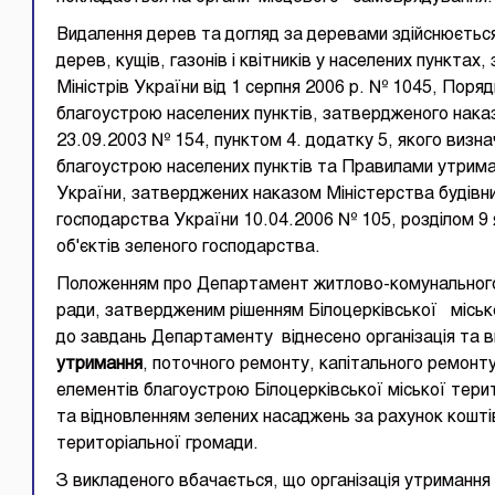
Видалення дерев та догляд за деревами здійснюється
дерев, кущів, газонів і квітників у населених пункта
Міністрів України від 1 серпня 2006 р. № 1045, Поря
благоустрою населених пунктів, затвердженого нак
23.09.2003 № 154, пунктом 4. додатку 5, якого визна
благоустрою населених пунктів та Правилами утрима
України, затверджених наказом Міністерства будівн
господарства України 10.04.2006 № 105, розділом 9
об'єктів зеленого господарства.
Положенням про Департамент житлово-комунального
ради, затвердженим рішенням Білоцерківської міської
до завдань Департаменту віднесено організація та в
утримання
, поточного ремонту, капітального ремонту
елементів благоустрою Білоцерківської міської тери
та відновленням зелених насаджень за рахунок кошті
територіальної громади.
З викладеного вбачається, що організація утримання