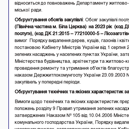
відноситься до повноважень Департаменту житлово-
міської ради.
Обґрунтування обсягів закупівлі
: Обсяг закупівлі пос
(
Північна
частина м. Біла Церква
)
на 20
2
3
рік
(код Д
послуги
)
,
(код ДК 21:2015 –
77210000-5
–
Лісозаготів
вимог Порядку видалення дерев, кущів, газонів і кві
постановою Кабінету Міністрів України від 1 серпня
зелених насаджень у населених пунктах України, за
Міністерства будівництва, архітектури та житлово-
проведення ремонту та утримання об'єктів благоуст
наказом Держжитлокомунгоспу України 23.09.2003 №
закупівель у попередні періоди.
Обґрунтування
технічних та якісних характеристик за
Вимоги щодо технічних та якісних характеристик пред
положень розділу 9 Правил утримання зелених насадж
затверджених Наказом № 105 від 10.04.2006 Міністе
комунального господарства України, Порядку видалення