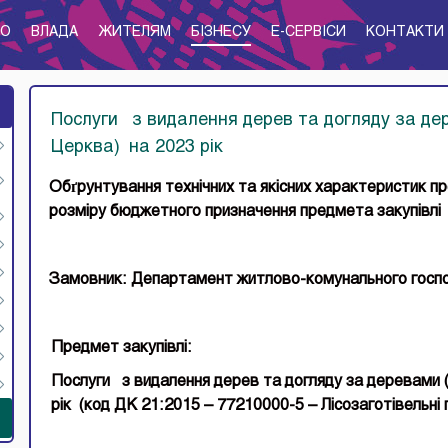
ТО
ВЛАДА
ЖИТЕЛЯМ
БІЗНЕСУ
E-CЕРВІСИ
КОНТАКТИ
Послуги з видалення дерев та догляду за дер
Церква) на 2023 рік
Обґрунтування технічних та якісних характеристик пре
розміру бюджетного
призначення предмета закупівлі
Замовник: Департамент житлово-комунального господ
Предмет закупівлі:
Послуги з
видалення дере
в та догляду за деревами 
рік
(код ДК 21:2015 –
77210000-5
–
Лісозаготівельні 