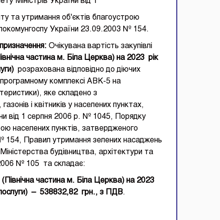
ту Міністрів України від 1
ту та утримання об'єктів благоустрою
локомунгоспу України 23.09.2003 № 154.
 призначення:
Очікувана вартість закупівлі
івнічна
частина м. Біла Церква)
на 2023
рік
луги
)
розрахована відповідно до діючих
 програмному комплексі АВК-5 на
ктеристики), яке складено з
азонів і квітників у населених пунктах,
и від 1 серпня 2006 р. № 1045, Порядку
рою населених пунктів, затвердженого
 154, Правил утримання зелених насаджень
Міністерства будівництва, архітектури та
2006 № 105 та складає:
и
(
Північна
частина м. Біла Церква)
на 2023
послуги
)
–
538832,82
грн., з ПДВ
.