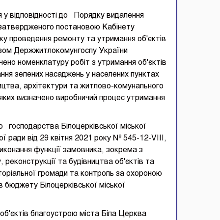
 у відповідності до Порядку видалення
х, затвердженого постановою Кабінету
дку проведення ремонту та утримання об'єктів
азом Держжитлокомунгоспу України
чено номенклатуру робіт з утримання об'єктів
ння зелених насаджень у населених пунктах
ицтва, архітектури та житлово-комунального
 яких визначено виробничий процес утримання
 господарства Білоцерківської міської
 ради від 29 квітня 2021 року № 545-12-VIII,
иконання функції замовника, зокрема з
, реконструкції та будівництва об'єктів та
торіальної громади та контроль за охороною
в бюджету Білоцерківської міської
 об'єктів благоустрою міста Біла Церква