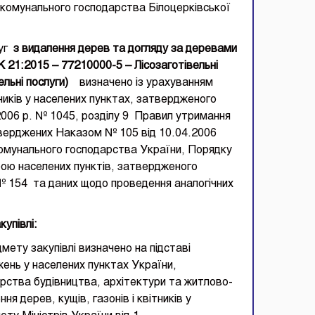
комунального господарства Білоцерківської
луг
з
видаленн
я дерев та догляду за деревами
К 21:2015 –
77210000-5
–
Лісозаготівельні
ельні послуги
)
визначено із урахуванням
тників у населених пунктах, затвердженого
 2006 р. № 1045, розділу 9 Правил утримання
тверджених Наказом № 105 від 10.04.2006
комунального господарства України, Порядку
рою населених пунктів, затвердженого
 154 та даних щодо проведення аналогічних
купівлі
:
мету закупівлі визначено на підставі
ень у населених пунктах України,
рства будівництва, архітектури та житлово-
 дерев, кущів, газонів і квітників у