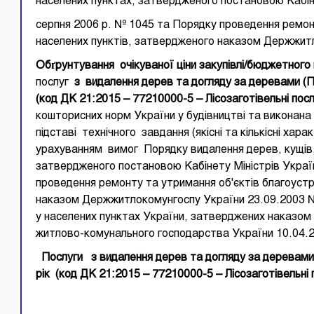
населених пунктах, затвердженого постановою Кабіне
серпня 2006 р. № 1045 та Порядку проведення ремон
населених пунктів, затвердженого наказом Держжит
Обґрунтування
очікуваної ціни закупівлі/бюджетного
послуг
з
видалення дерев та догляду за деревами
(
П
(код ДК 21:2015 –
77210000-5
–
Лісозаготівельні пос
кошторисних норм України у будівництві та виконана
підставі технічного завдання (якісні та кількісні хара
урахуванням вимог Порядку видалення дерев, кущів, г
затвердженого постановою Кабінету Міністрів Україн
проведення ремонту та утримання об'єктів благоуст
наказом Держжитлокомунгоспу України 23.09.2003 №
у населених пунктах України, затверджених наказом 
житлово-комунального господарства України 10.04.
Послуги з видалення дерев та догляду за деревам
рік
(код ДК 21:2015 –
77210000-5
–
Лісозаготівельні 