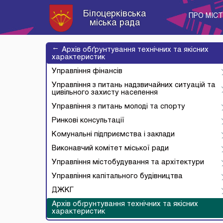
Білоцерківська
ПРО МІС
міська рада
→
Архів обґрунтування технічних та якісних
характеристик
Управління фінансів
Управління з питань надзвичайних ситуацій та
цивільного захисту населення
Управління з питань молоді та спорту
Ринкові консультації
Комунальні підприємства і заклади
Виконавчий комітет міської ради
Управління містобудування та архітектури
Управління капітального будівництва
ДЖКГ
Архів обґрунтування технічних та якісних
характеристик