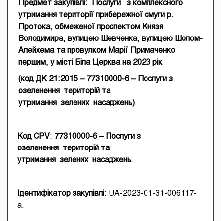
Предмет закупівлі:
Послуги
з комплексного
утримання території
прибережної смуги р.
Протока, обмеженої проспектом Князя
Володимира, вулицею Шевченка, вулицею Шолом-
Алейхема
та провулком
Марії
Примаченко
першим,
у місті Біла Церква на 2023
рік
(код ДК 21:2015 –
77310000-6 –
Послуги
з
озеленення
територій
та
утримання
зелених
насаджень
)
.
Код СР
V
:
77310000-6 –
Послуги
з
озеленення
територій
та
утримання
зелених
насаджень
.
І
дентифікатор закупівлі:
UA-2023-01-31-006117-
a.