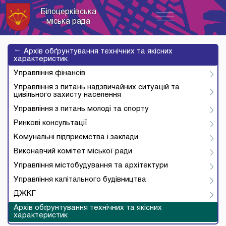
Білоцерківська
Toggle
міська рада
navigation
→
Архів обґрунтування технічних та якісних
характеристик
Управління фінансів
Управління з питань надзвичайних ситуацій та
цивільного захисту населення
Управління з питань молоді та спорту
Ринкові консультації
Комунальні підприємства і заклади
Виконавчий комітет міської ради
Управління містобудування та архітектури
Управління капітального будівництва
ДЖКГ
Архів обґрунтування технічних та якісних
характеристик