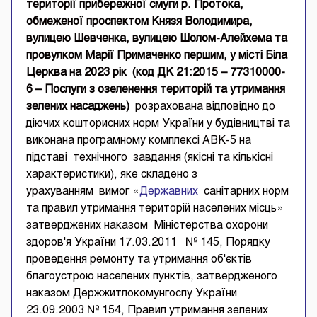
території
прибережної смуги р. Протока,
обмеженої проспектом Князя Володимира,
вулицею Шевченка, вулицею Шолом-
Алейхема
та
провулком
Марії
Примаченко
першим,
у місті Біла
Церква на 2023
рік
(код ДК 21:2015 –
77310000-
6 – Послуги з озеленення територій та утримання
зелених насаджень
)
розрахована відповідно до
діючих кошторисних норм України у будівництві та
виконана програмному комплексі АВК-5 на
підставі технічного завдання (якісні та кількісні
характеристики), яке складено з
урахуванням вимог «
Державних
санітарних норм
та правил утримання територій населених місць»
затверджених наказом Міністерства охорони
здоров'я України 17.03.2011 № 145, Порядку
проведення ремонту та утримання об'єктів
благоустрою населених пунктів, затвердженого
наказом Держжитлокомунгоспу України
23.09.2003 № 154, Правил утримання зелених