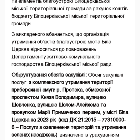
та елементів благоустрою Білоцерківської
міської територіальної громади за рахунок коштів
бюджету Білоцерківської міської територіальної
громади.
З викладеного вбачається, що організація
утримання об'єктів благоустрою міста Біла
Церква відноситься до повноважень
Департаменту житлово-комунального
господарства Білоцерківської міської ради.
Обґрунтування обсягів закупівлі:
Обсяг закупівлі
послуг
з комплексного утримання території
прибережної смуги р. Протока, обмеженої
проспектом Князя Володимира, вулицею
Шевченка, вулицею Шолом-
Алейхема
та
провулком
Марії
Примаченко
першим,
у місті Біла
Церква н
а 2023
рік
(код ДК 21:2015 –
77310000-
6 – Послуги з озеленення територій та утримання
зелених насаджень
)
визначено із урахуванням