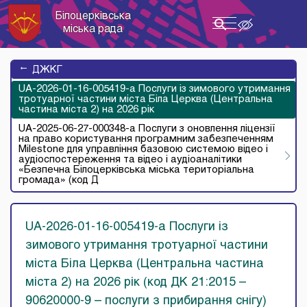
Білоцерківська
Toggle
міська рада
navigation
→
ДЖКГ
UA-2026-01-16-005419-a Послуги із зимового утримання
тротуарної частини міста Біла Церква (Центральна
частина міста 2) на 2026 рік
UA-2025-06-27-000348-a Послуги з оновлення ліцензії
на право користування програмним забезпеченням
Milestone для управління базовою системою відео і
аудіоспостереження та відео і аудіоаналітики
«Безпечна Білоцерківська міська територіальна
громада» (код Д
UA-2026-01-16-005419-a Послуги із
зимового утримання тротуарної частини
міста Біла Церква (Центральна частина
міста 2) на 2026 рік (код ДК 21:2015 –
90620000-9 – послуги з прибирання снігу)